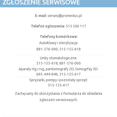
ZGŁOSZENIE SERWISOWE
E-mail:
serwis@promedus.pl
Telefon zgłoszenia:
515 200 117
Telefony komórkowe:
Autoklawy i sterylizacja:
881-576-000, 515-155-618
Unity stomatologiczne:
515-155-618, 881-576-000
Aparaty rtg i rvg, pantomografy 2D, tomogrfay 3D:
693-444-846, 515-155-617
Sprężarki, pompy i pozostały sprzęt:
515-155-617
Zachęcamy do skorzystania z formularza do składania
zgłoszeń serwisowych.