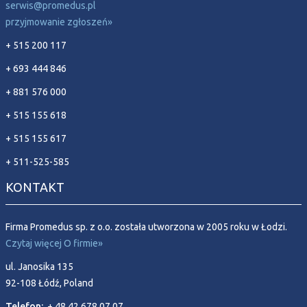
serwis@promedus.pl
przyjmowanie zgłoszeń»
+ 515 200 117
+ 693 444 846
+ 881 576 000
+ 515 155 618
+ 515 155 617
+ 511-525-585
KONTAKT
Firma Promedus sp. z o.o. została utworzona w 2005 roku w Łodzi.
Czytaj więcej O firmie»
ul. Janosika 135
92-108 Łódź, Poland
Telefon:
+ 48 42 678 07 07