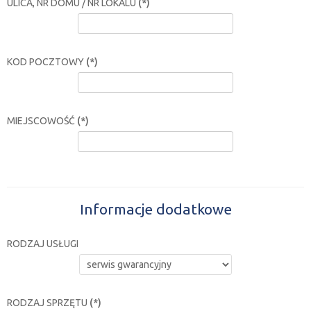
ULICA, NR DOMU / NR LOKALU
(*)
KOD POCZTOWY
(*)
MIEJSCOWOŚĆ
(*)
Informacje dodatkowe
RODZAJ USŁUGI
RODZAJ SPRZĘTU
(*)