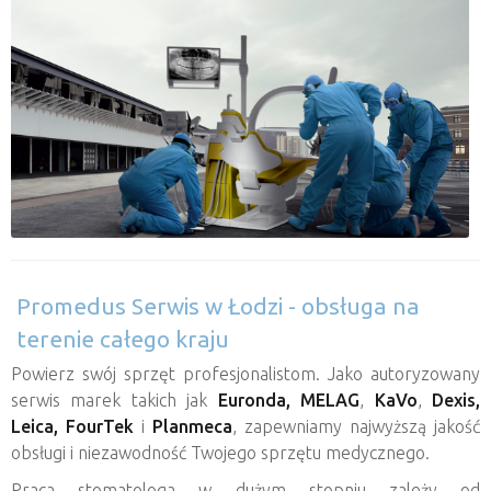
Promedus Serwis w Łodzi - obsługa na
terenie całego kraju
Powierz swój sprzęt profesjonalistom. Jako autoryzowany
serwis marek takich jak
Euronda,
MELAG
,
KaVo
,
Dexis,
Leica, FourTek
i
Planmeca
, zapewniamy najwyższą jakość
obsługi i niezawodność Twojego sprzętu medycznego.
Praca stomatologa w dużym stopniu zależy od