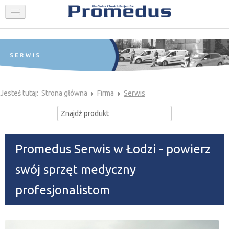
FIRMA
STOMATOLOGIA
GINEKOLOGIA
AKTUALNOŚCI
PROMOCJE
Jesteś tutaj:
Strona główna
Firma
Serwis
SKLEP
KONTAKT
Promedus Serwis w Łodzi - powierz
swój sprzęt medyczny
profesjonalistom