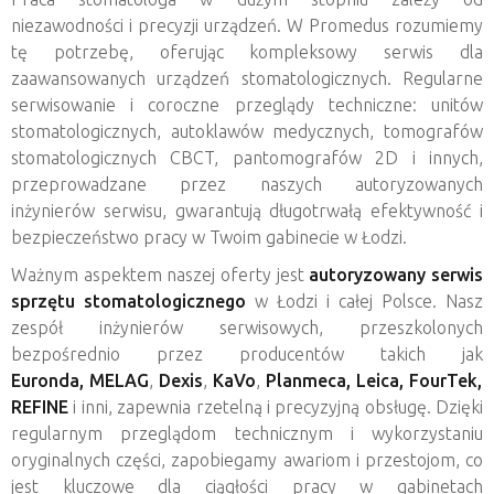
niezawodności i precyzji urządzeń. W Promedus rozumiemy
tę potrzebę, oferując kompleksowy serwis dla
zaawansowanych urządzeń stomatologicznych. Regularne
serwisowanie i coroczne przeglądy techniczne: unitów
stomatologicznych, autoklawów medycznych, tomografów
stomatologicznych CBCT, pantomografów 2D i innych,
przeprowadzane przez naszych autoryzowanych
inżynierów serwisu, gwarantują długotrwałą efektywność i
bezpieczeństwo pracy w Twoim gabinecie w Łodzi.
Ważnym aspektem naszej oferty jest
autoryzowany serwis
sprzętu stomatologicznego
w Łodzi i całej Polsce. Nasz
zespół inżynierów serwisowych, przeszkolonych
bezpośrednio przez producentów takich jak
Euronda,
MELAG
,
Dexis
,
KaVo
,
Planmeca, Leica, FourTek,
REFINE
i inni, zapewnia rzetelną i precyzyjną obsługę. Dzięki
regularnym przeglądom technicznym i wykorzystaniu
oryginalnych części, zapobiegamy awariom i przestojom, co
jest kluczowe dla ciągłości pracy w gabinetach