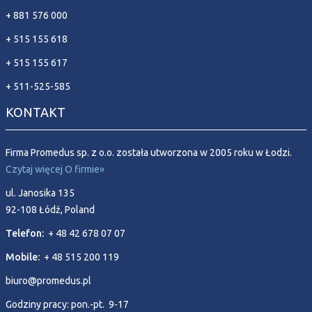
+ 881 576 000
+ 515 155 618
+ 515 155 617
+ 511-525-585
KONTAKT
Firma Promedus sp. z o.o. została utworzona w 2005 roku w Łodzi.
Czytaj więcej O firmie»
ul. Janosika 135
92-108 Łódź, Poland
Telefon:
+ 48 42 678 07 07
Mobile:
+ 48 515 200 119
biuro@promedus.pl
Godziny pracy: pon.-pt. 9-17