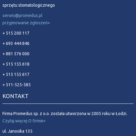
sprzętu stomatologicznego
serwis@promedus.pl
przyjmowanie zgłoszeń»
+ 515 200 117
+ 693 444 846
+ 881 576 000
+ 515 155 618
+ 515 155 617
+ 511-525-585
KONTAKT
Firma Promedus sp. z o.o. została utworzona w 2005 roku w Łodzi.
Czytaj więcej O firmie»
ul. Janosika 135