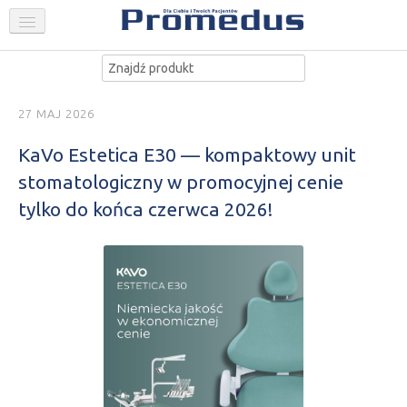
Jesteś tutaj:
Strona główna
Promocje
Promocje Stomatologia
FIRMA
STOMATOLOGIA
GINEKOLOGIA
27 MAJ 2026
AKTUALNOŚCI
KaVo Estetica E30 — kompaktowy unit
PROMOCJE
stomatologiczny w promocyjnej cenie
SKLEP
KONTAKT
tylko do końca czerwca 2026!