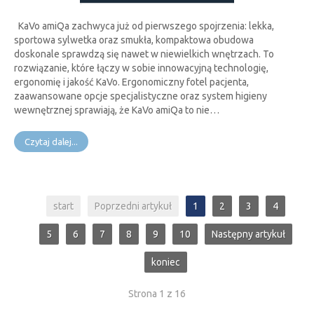
KaVo amiQa zachwyca już od pierwszego spojrzenia: lekka,
sportowa sylwetka oraz smukła, kompaktowa obudowa
doskonale sprawdzą się nawet w niewielkich wnętrzach. To
rozwiązanie, które łączy w sobie innowacyjną technologię,
ergonomię i jakość KaVo. Ergonomiczny fotel pacjenta,
zaawansowane opcje specjalistyczne oraz system higieny
wewnętrznej sprawiają, że KaVo amiQa to nie…
Czytaj dalej...
start
Poprzedni artykuł
1
2
3
4
5
6
7
8
9
10
Następny artykuł
koniec
Strona 1 z 16