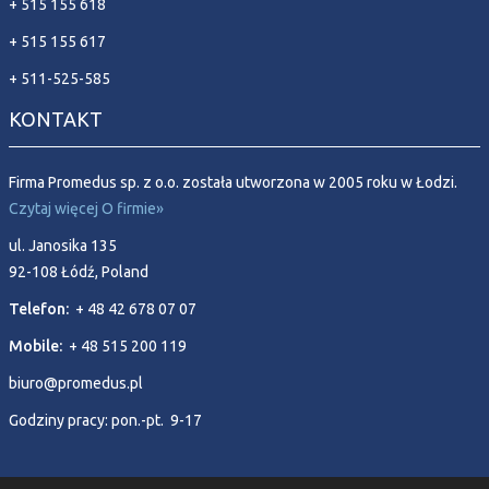
+ 515 155 618
+ 515 155 617
+ 511-525-585
KONTAKT
Firma Promedus sp. z o.o. została utworzona w 2005 roku w Łodzi.
Czytaj więcej O firmie»
ul. Janosika 135
92-108 Łódź, Poland
Telefon:
+ 48 42 678 07 07
Mobile:
+ 48 515 200 119
biuro@promedus.pl
Godziny pracy: pon.-pt. 9-17