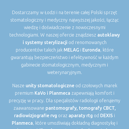
Dostarczamy w Łodzi i na terenie całej Polski sprzęt
stomatologiczny i medyczny najwyższej jakości, łącząc
wiedzę i doświadczenie z nowoczesnymi
technologiami. W naszej ofercie znajdziesz
autoklawy
i systemy sterylizacji
od renomowanych
producentów takich jak
MELAG
i
Euronda
, które
gwarantują bezpieczeństwo i efektywność w każdym
gabinecie stomatologicznym, medycznym i
weterynaryjnym.
Nasze
unity stomatologiczne
od czołowych marek
premium
KaVo i
Planmeca
zapewniają komfort i
precyzję w pracy. Dla specjalistów radiologii oferujemy
zaawansowane
pantomografy, tomografy CBCT,
radiowizjografie rvg
oraz
aparaty rtg
od
DEXIS
i
Planmeca
, które umożliwiają dokładną diagnostykę i