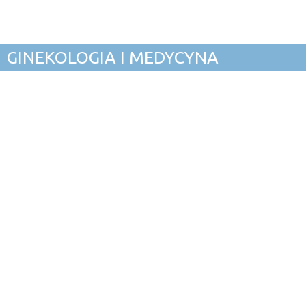
GINEKOLOGIA I MEDYCYNA
STOŁY MEDYCZNE
FOTELE GINEKOLOGICZNE
FOTELE DO POBRAŃ
FOTELE SPECJALISTYCZNE