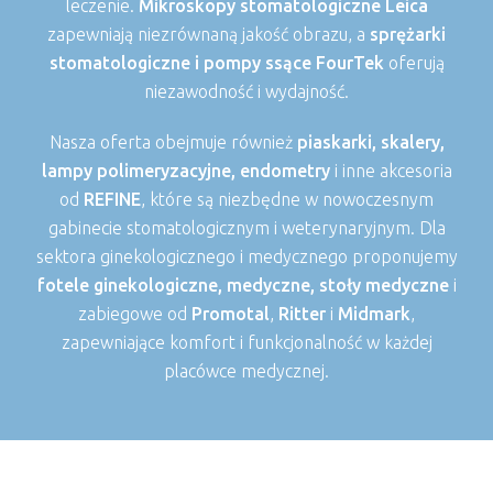
leczenie.
Mikroskopy stomatologiczne Leica
zapewniają niezrównaną jakość obrazu, a
sprężarki
stomatologiczne i pompy ssące FourTek
oferują
niezawodność i wydajność.
Nasza oferta obejmuje również
piaskarki, skalery,
lampy polimeryzacyjne, endometry
i inne akcesoria
od
REFINE
, które są niezbędne w nowoczesnym
gabinecie stomatologicznym i weterynaryjnym. Dla
sektora ginekologicznego i medycznego proponujemy
fotele ginekologiczne, medyczne, stoły medyczne
i
zabiegowe od
Promotal
,
Ritter
i
Midmark
,
zapewniające komfort i funkcjonalność w każdej
placówce medycznej.