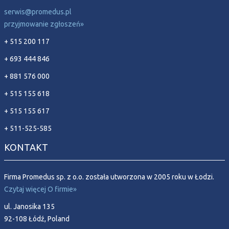
serwis@promedus.pl
przyjmowanie zgłoszeń»
+ 515 200 117
+ 693 444 846
+ 881 576 000
+ 515 155 618
+ 515 155 617
+ 511-525-585
KONTAKT
Firma Promedus sp. z o.o. została utworzona w 2005 roku w Łodzi.
Czytaj więcej O firmie»
ul. Janosika 135
92-108 Łódź, Poland