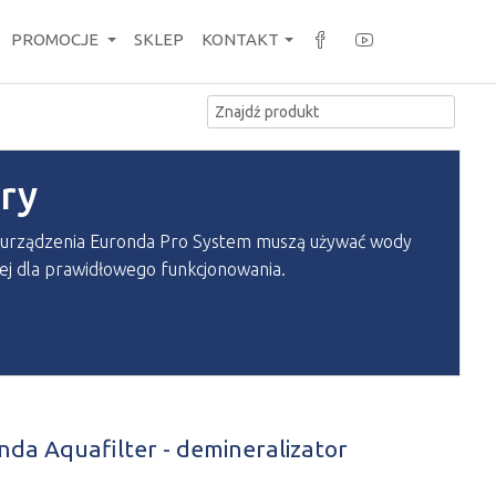
PROMOCJE
SKLEP
KONTAKT
try
ne urządzenia Euronda Pro System muszą używać wody
ej dla prawidłowego funkcjonowania.
nda Aquafilter - demineralizator