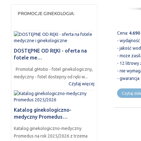
PROMOCJE GINEKOLOGIA:
Cena:
4.690
- wydajność
- jakość wo
DOSTĘPNE OD RĘKI - oferta na
- może zasi
fotele me…
- 12 litrowy
Promotal gMotio - fotel ginekologiczny,
- nie wymag
medyczny - fotel dostepny od ręki w...
- gwarancja 
Czytaj więcej
Czytaj dalej
Katalog ginekologiczno-
medyczny Promedus…
Katalog ginekologiczno-medyczny
Promedus na rok 2025/2026 z trzema