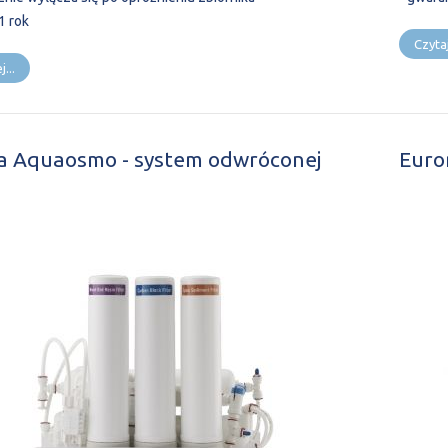
1 rok
Czytaj
...
a Aquaosmo - system odwróconej
Euro