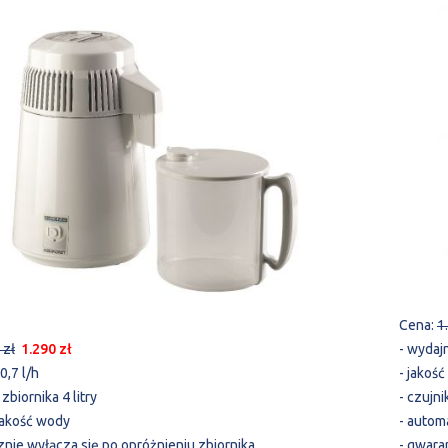
Cena:
1
 zł
1.290 zł
- wydaj
0,7 l/h
- jakoś
zbiornika 4 litry
- czujni
 jakość wody
- autom
znie wyłącza się po opróżnieniu zbiornika
- gwara