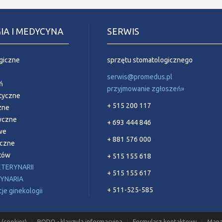
IA I MEDYCYNA
SERWIS
giczne
sprzętu stomatologicznego
e
serwis@promedus.pl
ń
przyjmowanie zgłoszeń»
styczne
+ 515 200 117
zne
yczne
+ 693 444 846
we
+ 881 576 000
yczne
ntów
+ 515 155 618
ETERYNARII
+ 515 155 617
RYNARIA
+ 511-525-585
e ginekologii
 (cookies)
RODO - klauzula informacyjna
Formularz kontaktowy
Mapa