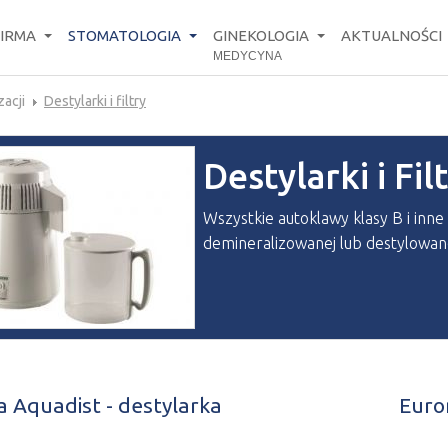
FIRMA
STOMATOLOGIA
GINEKOLOGIA
AKTUALNOŚCI
MEDYCYNA
zacji
Destylarki i filtry
Destylarki i Fil
Wszystkie autoklawy klasy B i in
demineralizowanej lub destylowan
 Aquadist - destylarka
Euro