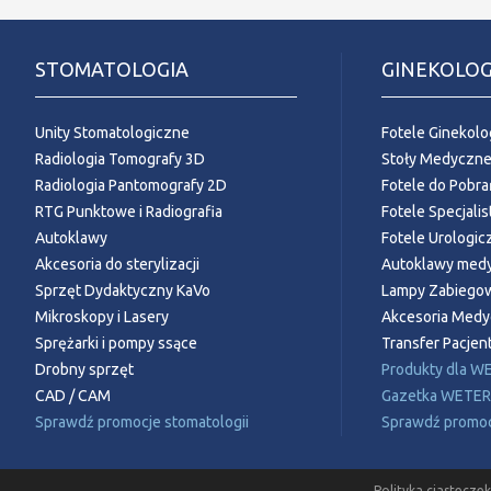
STOMATOLOGIA
GINEKOLOG
Unity Stomatologiczne
Fotele Ginekolo
Radiologia Tomografy 3D
Stoły Medyczn
Radiologia Pantomografy 2D
Fotele do Pobra
RTG Punktowe i Radiografia
Fotele Specjali
Autoklawy
Fotele Urologic
Akcesoria do sterylizacji
Autoklawy med
Sprzęt Dydaktyczny KaVo
Lampy Zabiego
Mikroskopy i Lasery
Akcesoria Med
Sprężarki i pompy ssące
Transfer Pacje
Drobny sprzęt
Produkty dla W
CAD / CAM
Gazetka WETE
Sprawdź promocje stomatologii
Sprawdź promocj
Polityka ciasteczek