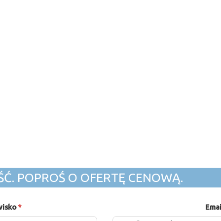
ŚĆ. POPROŚ O OFERTĘ CENOWĄ.
wisko
*
Emai