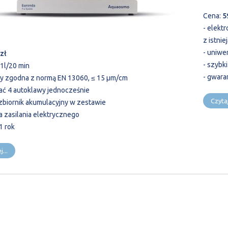
Cena:
5
- elekt
z istni
- uniwe
 zł
- szybk
 1l/20 min
- gwara
dy zgodna z normą EN 13060, ≤ 15 µm/cm
lać 4 autoklawy jednocześnie
Czytaj
 zbiornik akumulacyjny w zestawie
a zasilania elektrycznego
1 rok
...