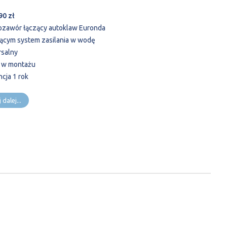
90 zł
rozawór łączący autoklaw Euronda
ejącym system zasilania w wodę
rsalny
i w montażu
ncja 1 rok
 dalej...