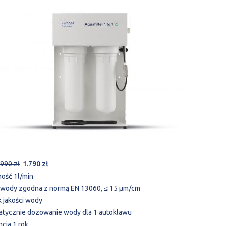
.990 zł
1.790 zł
ność 1l/min
ć wody zgodna z normą EN 13060, ≤ 15 µm/cm
k jakości wody
atycznie dozowanie wody dla 1 autoklawu
ncja 1 rok