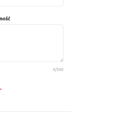
mość
0
/300
*