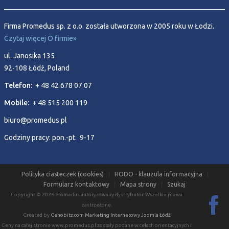
Firma Promedus sp. z o.o. została utworzona w 2005 roku w Łodzi.
Czytaj więcej O firmie»
ul. Janosika 135
92-108 Łódź, Poland
Telefon:
+ 48 42 678 07 07
Mobile:
+ 48 515 200 119
biuro@promedus.pl
Godziny pracy: pon.-pt. 9-17
Polityka ciasteczek (cookies)
RODO - klauzula informacyjna
Formularz kontaktowy
Mapa strony
Szukaj
Copyright © 2026 Promedus autoryzowany dystrybutor. Wszelkie prawa
zastrzeżone.
Created by
Cenobitz.com Marketing Internetowy Joomla Łódź
Ceny na całej stronie www.promedus.pl zostały podane w celach orientacyjnych i