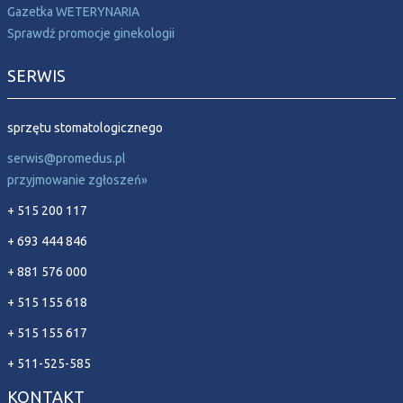
Gazetka WETERYNARIA
Sprawdź promocje ginekologii
SERWIS
sprzętu stomatologicznego
serwis@promedus.pl
przyjmowanie zgłoszeń»
+ 515 200 117
+ 693 444 846
+ 881 576 000
+ 515 155 618
+ 515 155 617
+ 511-525-585
KONTAKT