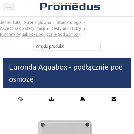
FIRMA
STOMATOLOGIA
Jesteś tutaj:
Strona główna
Stomatologia
Akcesoria do sterylizacji
Destylarki i filtry
Euronda Aquabox - podłącznie pod osmozę
GINEKOLOGIA
AKTUALNOŚCI
PROMOCJE
SKLEP
Euronda Aquabox - podłącznie pod
KONTAKT
osmozę