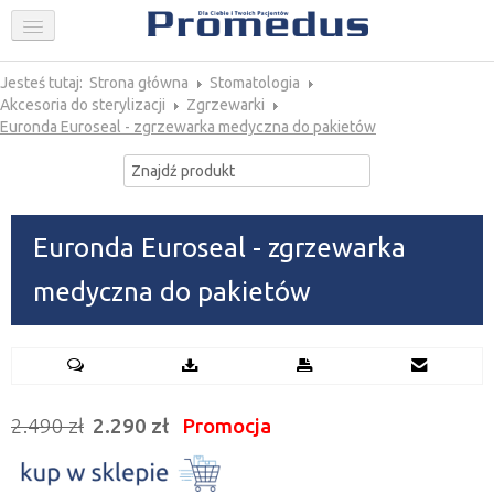
FIRMA
STOMATOLOGIA
Jesteś tutaj:
Strona główna
Stomatologia
Akcesoria do sterylizacji
Zgrzewarki
Euronda Euroseal - zgrzewarka medyczna do pakietów
GINEKOLOGIA
AKTUALNOŚCI
PROMOCJE
SKLEP
Euronda Euroseal - zgrzewarka
KONTAKT
medyczna do pakietów
2.490 zł
2.290 zł
Promocja