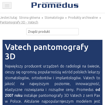
FIRMA
STOMATOLOGIA
Jesteś tutaj:
Strona główna
Stomatologia
Produkty archiwalne
Pantomografy 3D - Vatech
GINEKOLOGIA
AKTUALNOŚCI
PROMOCJE
Vatech pantomografy
SKLEP
KONTAKT
3D
Największy producent urządzeń do radiologii na świecie,
cieszy się ogromną popularnością wśród polskich lekarzy
stomatologów, ortodontów i implantologów. Vatech to
jakość na najwyższym poziomie, innowacyjność,
elastyczne rozwiązania i rozsądne ceny. Promedus
od
2007 roku
instaluje pantomografy 3D Vatech z serii Pax
w Polsce. Aktulanie najpopularnijeszym modelem jest