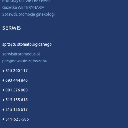
Produkty dla WETERYNARII
Gazetka WETERYNARIA
Sprawdź promocje ginekologii
SERWIS
sprzętu stomatologicznego
serwis@promedus.pl
przyjmowanie zgłoszeń»
+ 515 200 117
+ 693 444 846
+ 881 576 000
+ 515 155 618
+ 515 155 617
+ 511-525-585