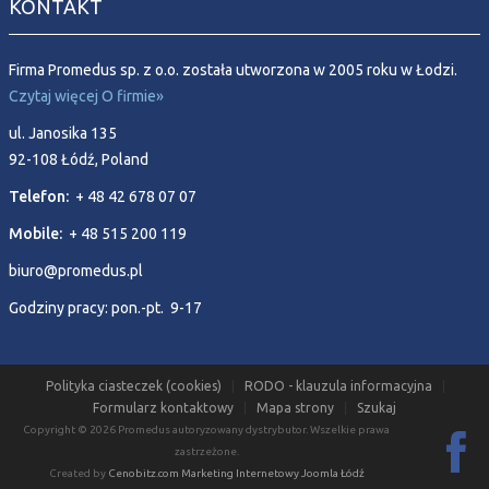
KONTAKT
Firma Promedus sp. z o.o. została utworzona w 2005 roku w Łodzi.
Czytaj więcej O firmie»
ul. Janosika 135
92-108 Łódź, Poland
Telefon:
+ 48 42 678 07 07
Mobile:
+ 48 515 200 119
biuro@promedus.pl
Godziny pracy: pon.-pt. 9-17
Polityka ciasteczek (cookies)
RODO - klauzula informacyjna
Formularz kontaktowy
Mapa strony
Szukaj
Copyright © 2026 Promedus autoryzowany dystrybutor. Wszelkie prawa
zastrzeżone.
Created by
Cenobitz.com Marketing Internetowy Joomla Łódź