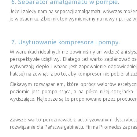
6. Separator amalgamatu w pompie.
Jeżeli zależy nam na separacji amalgamatu wówczas może
je w osadniku. Zbiornik ten wymieniamy na nowy np. raz w 
7. Usytuowanie kompresora i pompy.
W warunkach idealnych nie powinniśmy ani widzieć ani słys
perspektywie uciążliwy. Dlatego też warto zaplanować 
wytwarzają ciepło i ważne jest zapewnienie odpowiedn
hałasu) na zewnątrz po to, aby kompresor nie pobierał zuż
Ciekawym rozwiązaniem, które oprócz walorów estetycz
poziomie jest pompa ssąca, a na półce niżej sprężark
wyciszające. Najlepsze są te proponowane przez producenta,
Zawsze warto porozmawiać z autoryzowanym dystrybuto
rozwiązanie dla Państwa gabinetu. Firma Promedus zapras