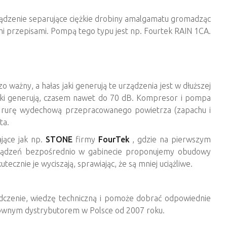
ądzenie separujące ciężkie drobiny amalgamatu gromadząc
ymi przepisami. Pompą tego typu jest np. Fourtek RAIN 1CA.
ważny, a hałas jaki generują te urządzenia jest w dłuższej
aki generują, czasem nawet do 70 dB. Kompresor i pompa
ą rurę wydechową przepracowanego powietrza (zapachu i
ta.
jące jak np.
STONE
firmy
FourTek
, gdzie na pierwszym
urządzeń bezpośrednio w gabinecie proponujemy obudowy
cznie je wyciszają, sprawiając, że są mniej uciążliwe.
zenie, wiedzę techniczną i pomoże dobrać odpowiednie
 głównym dystrybutorem w Polsce od 2007 roku.