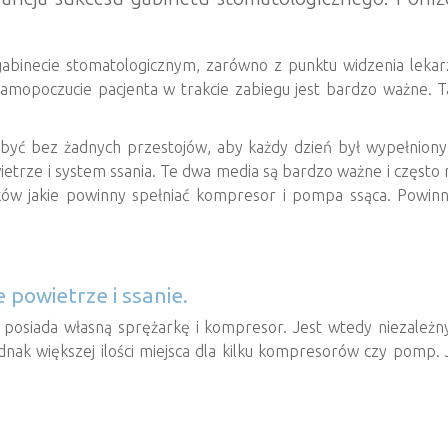
abinecie stomatologicznym, zarówno z punktu widzenia lekarz
samopoczucie pacjenta w trakcie zabiegu jest bardzo ważne. 
dbyć bez żadnych przestojów, aby każdy dzień był wypełniony
etrze i system ssania. Te dwa media są bardzo ważne i często 
nków jakie powinny spełniać kompresor i pompa ssąca. Powin
 powietrze i ssanie.
posiada własną sprężarkę i kompresor. Jest wtedy niezależny
ak większej ilości miejsca dla kilku kompresorów czy pomp. Je