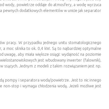
e od wody, powietrze oddaje do atmosfery, a wodę wyrzuca
aga pewnych dodatkowych elementów w unicie jak separator
w pracy. W przypadku jednego unitu stomatologicznego
 a moc silnika to ok. 0,4 kW. Są to najbardziej optymalne
 uwagę, aby miała większe osiągi: wydajność na poziomie
 wielostanowiskowych jest wbudowany inwerter (falownik),
ów ssących. Jednym z modeli z takim rozwiązaniem jest np.
dą pompy i separatora woda/powietrze. Jest to nic innego
e non-stop i wymaga chłodzenia wodą. Jeżeli możliwe jest