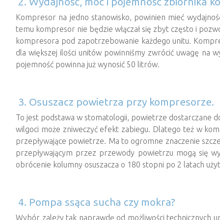
2. Wydajność, moc i pojemność zbiornika 
Kompresor na jedno stanowisko, powinien mieć wydajność o
temu kompresor nie będzie włączał się zbyt często i pozwo
kompresora pod zapotrzebowanie każdego unitu. Kompres
dla większej ilości unitów powinniśmy zwrócić uwagę na w
pojemność powinna już wynosić 50 litrów.
3. Osuszacz powietrza przy kompresorze.
To jest podstawa w stomatologii, powietrze dostarczane do
wilgoci może zniweczyć efekt zabiegu. Dlatego też w komp
przepływające powietrze. Ma to ogromne znaczenie szcze
przepływającym przez przewody powietrzu mogą się wytr
obrócenie kolumny osuszacza o 180 stopni po 2 latach uży
4. Pompa ssąca sucha czy mokra?
Wybór zależy tak naprawdę od możliwości technicznych uni