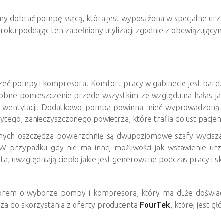
my dobrać pompę ssącą, która jest wyposażona w specjalne urz
roku poddając ten zapełniony utylizacji zgodnie z obowiązując
zeć pompy i kompresora. Komfort pracy w gabinecie jest bardzo 
osobne pomieszczenie przede wszystkim ze względu na hałas j
iej wentylacji. Dodatkowo pompa powinna mieć wyprowadzon
ytego, zanieczyszczonego powietrza, które trafia do ust pacjen
nych oszczędza powierzchnię są dwupoziomowe szafy wycisza
a. W przypadku gdy nie ma innej możliwości jak wstawienie 
 uwzględniają ciepło jakie jest generowane podczas pracy i skute
rem o wyborze pompy i kompresora, który ma duże doświadc
za do skorzystania z oferty producenta
FourTek
, której jest