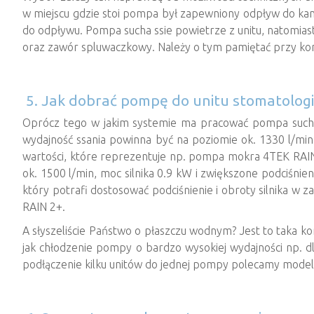
w miejscu gdzie stoi pompa był zapewniony odpływ do kan
do odpływu. Pompa sucha ssie powietrze z unitu, natomia
oraz zawór spluwaczkowy. Należy o tym pamiętać przy konf
5. Jak dobrać pompę do unitu stomatolog
Oprócz tego w jakim systemie ma pracować pompa such
wydajność ssania powinna być na poziomie ok. 1330 l/min.
wartości, które reprezentuje np. pompa mokra 4TEK RAIN
ok. 1500 l/min, moc silnika 0.9 kW i zwiększone podciśn
który potrafi dostosować podciśnienie i obroty silnika w
RAIN 2+.
A słyszeliście Państwo o płaszczu wodnym? Jest to taka 
jak chłodzenie pompy o bardzo wysokiej wydajności np. d
podłączenie kilku unitów do jednej pompy polecamy mode