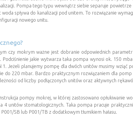
alizacji. Pompa tego typu wewnątrz siebie separuje powietrz
st woda spływa do kanalizacji pod unitem. To rozwiązanie wym
iguracji nowego unitu.
icznego?
ym czy mokrym ważne jest dobranie odpowiednich parametró
 Podciśnienie jakie wytwarza taka pompa wynosi ok. 150 mbar,
 1. Jeżeli planujemy pompę dla dwóch unitów musimy wziąć pod
ienie do 220 mbar. Bardzo praktycznym rozwiązaniem dla pomp
 zależności od liczby podłączonych unitów oraz aktywnych rękaw
konstrukcja pompy mokrej, w której zastosowano opłukiwanie wo
la 4 unitów stomatologicznych. Taka pompa pracuje praktyczni
l P001/SB lub P001/TB z dodatkowym tłumikiem hałasu.