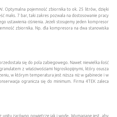
W. Optymalna pojemność zbiornika to ok. 25 litrów, dzięki
eść maks. 7 bar, taki zakres pozwala na dostosowanie pracy
ustawienia ciśnienia. Jeżeli stosujemy jeden kompresor
pojemność zbiornika. Np. dla kompresora na dwa stanowiska
przedostała się do pola zabiegowego. Nawet niewielka ilość
granulatem z właściwościami higroskopijnymi, który osusza
u, w którym temperatura jest niższa niż w gabinecie i w
onserwacja ogranicza się do minimum. Firma 4TEK zaleca
 z unitu zarówno powietrze jak i wodę. Wymagane jest, aby