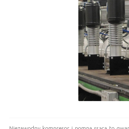
Niezawodny kompresor i pompa ssąca to gwara