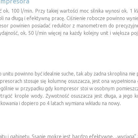
kompresora
k. 100 l/min. Przy takiej wartości moc silnika wynosi ok. 1 k
li na długą i efektywną pracę. Ciśnienie robocze powinno wyni
or powinien posiadać reduktor z manometrem do precyzyjnego 
ydajność, ok. 50 l/min więcej na każdy kolejny unit i większa 
 unitu powinno być idealnie suche, tak aby żadna skroplina nie 
resorach stosuje się kolumnę osuszacza, jest ona wypełniona 
gólnie w przypadku gdy kompresor stoi w osobnym pomieszczeni
ącić krople wody. Żywotność osuszacza jest długa, a jego k
tkowania i dopiero po 4 latach wymiana wkładu na nowy.
tu i gabinetu. Ssanie mokre jest bardzo efektywne, „wyciąga”