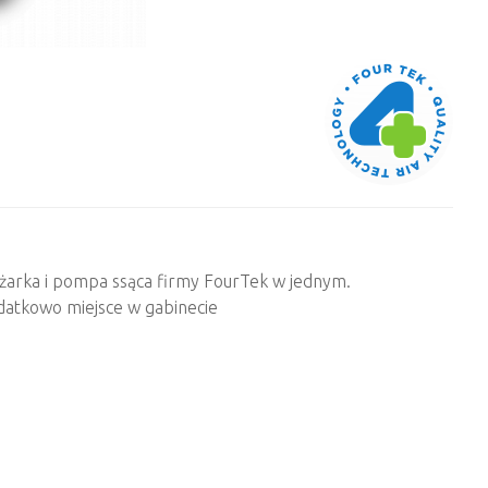
eżarka i pompa ssąca firmy FourTek w jednym.
datkowo miejsce w gabinecie