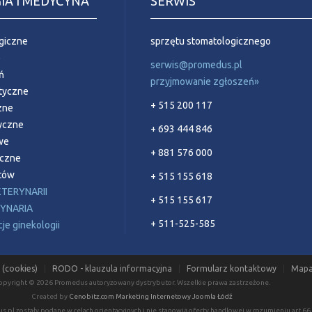
IA I MEDYCYNA
SERWIS
giczne
sprzętu stomatologicznego
e
serwis@promedus.pl
ń
przyjmowanie zgłoszeń»
styczne
+ 515 200 117
zne
yczne
+ 693 444 846
we
+ 881 576 000
yczne
ntów
+ 515 155 618
ETERYNARII
+ 515 155 617
RYNARIA
+ 511-525-585
e ginekologii
 (cookies)
RODO - klauzula informacyjna
Formularz kontaktowy
Mapa
opyright © 2026 Promedus autoryzowany dystrybutor. Wszelkie prawa zastrzeżone.
Created by
Cenobitz.com Marketing Internetowy Joomla Łódź
.pl zostały podane w celach orientacyjnych i nie stanowią oferty handlowej w rozumieniu art.6