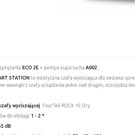
 sprężarka
ECO 2E
+ pompa ssąca sucha
A002
.
ART STATION
to estetyczna szafa wyciszająca dla zestawu spr
ne wewnątrz szafy urządzenia jedno nad drugim, oszczędza do
szafy wyciszającej
FourTek ROCK 1E Dry
tów do obsługi:
1 - 2 *
55 dB