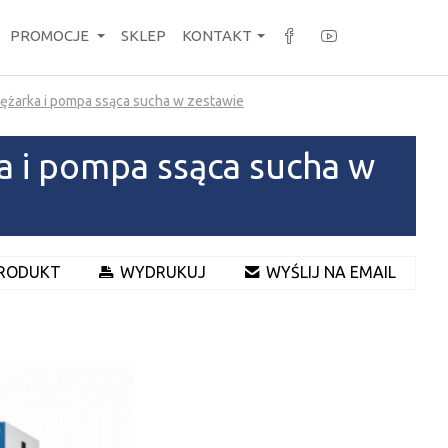
PROMOCJE
SKLEP
KONTAKT
ężarka i pompa ssąca sucha w zestawie
a i pompa ssąca sucha w
PRODUKT
WYDRUKUJ
WYŚLIJ NA EMAIL