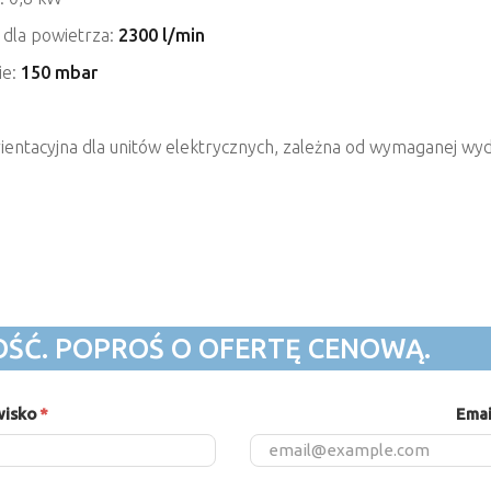
 dla powietrza:
2300 l/min
ie:
150 mbar
rientacyjna dla unitów elektrycznych, zależna od wymaganej wyda
OŚĆ. POPROŚ O OFERTĘ CENOWĄ.
wisko
*
Emai