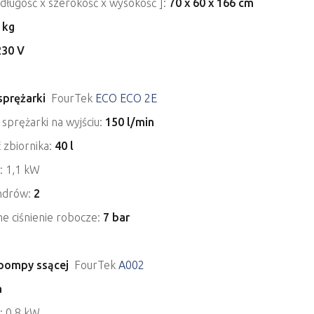
 długość x szerokość x wysokość ]:
70 x 60 x 166 cm
 kg
230 V
sprężarki
FourTek
ECO ECO 2E
sprężarki na wyjściu:
150 l/min
 zbiornika:
40 l
a: 1,1 kW
indrów:
2
e ciśnienie robocze:
7 bar
pompy ssącej
FourTek
A002
a
a: 0,8 kW