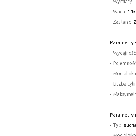
- Wymiary [
- Waga:
145
- Zasilanie:
Parametry 
- Wydajność 
- Pojemność
- Moc silnik
- Liczba cyl
- Maksymaln
Parametry 
- Typ:
such
- Moc silnik