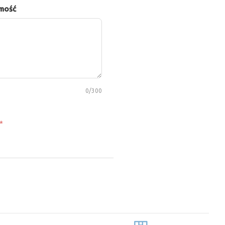
mość
0
/300
*