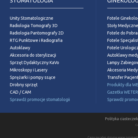
STOMATOLOGIA
GINEKOLOG
Unity Stomatologiczne
Fotele Ginekolo
Radiologia Tomografy 3D
Stoły Medyczn
Radiologia Pantomografy 2D
Fotele do Pobra
RTG Punktowe i Radiografia
Fotele Specjali
Autoklawy
Fotele Urologic
Akcesoria do sterylizacji
Autoklawy med
Sprzęt Dydaktyczny KaVo
Lampy Zabiego
Mikroskopy i Lasery
Akcesoria Med
Sprężarki i pompy ssące
Transfer Pacje
Drobny sprzęt
Produkty dla W
CAD / CAM
Gazetka WETE
Sprawdź promocje stomatologii
Sprawdź promocj
Polityka ciasteczek
C
Ceny na całej stronie www.promedus