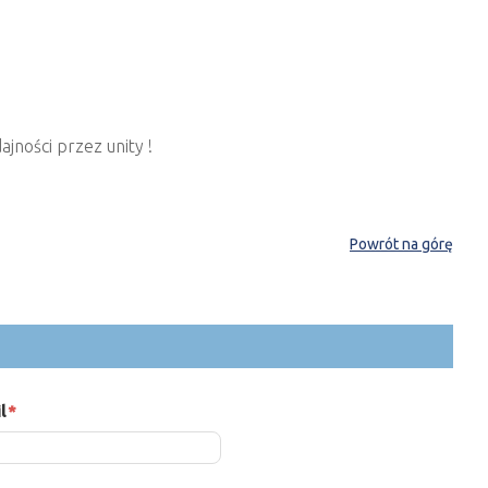
jności przez unity !
Powrót na górę
l
*