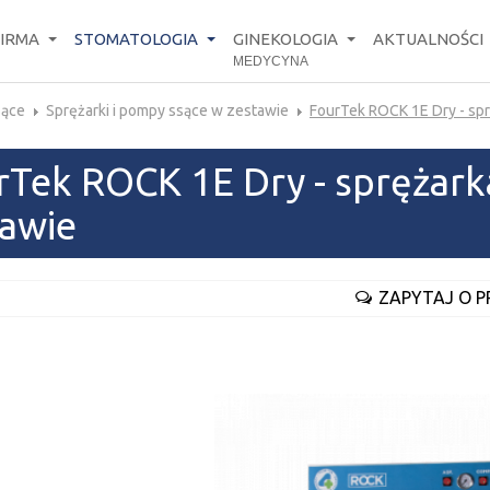
FIRMA
STOMATOLOGIA
GINEKOLOGIA
AKTUALNOŚCI
MEDYCYNA
sące
Sprężarki i pompy ssące w zestawie
FourTek ROCK 1E Dry - spr
rTek ROCK 1E Dry - sprężark
tawie
ZAPYTAJ O 