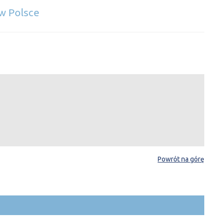
w Polsce
Powrót na górę