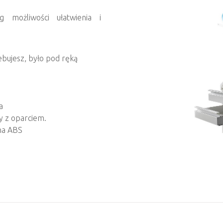
 możliwości ułatwienia i
bujesz, było pod ręką
a
y z oparciem.
zna ABS