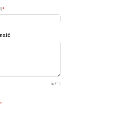
l
*
mość
0
/300
*